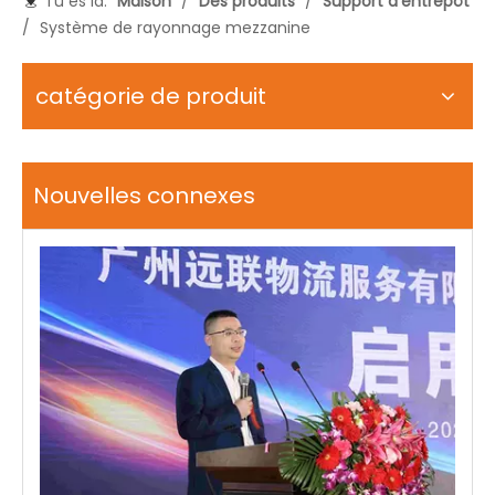
Tu es là:
Maison
/
Des produits
/
Support d'entrepôt
/
Système de rayonnage mezzanine
catégorie de produit
Nouvelles connexes