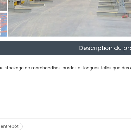
Description du pr
td. a organisé une grande cérémonie d'ouverture de l'entrepôt d
 au stockage de marchandises lourdes et longues telles que des 
développement de l'industrie de la logistique intelligente et la 
'entrepôt