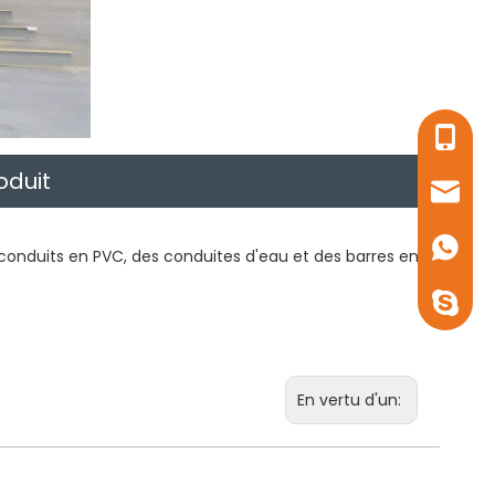
+86-18
oduit
e phase II d'automatisation intelligente dans le parc Yuanlian P
janice@
+86-13
conduits en PVC, des conduites d'eau et des barres en
+86-13
En vertu d'un:
conférence annuelle 2022 des entrepreneurs mondiaux d'équipement