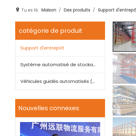
Tu es là:
Maison
/
Des produits
/
Support d'entrepô
catégorie de produit
Support d'entrepôt
Système automatisé de stockage et de récupération (ASRS)
Véhicules guidés automatisés (AGV)
Nouvelles connexes