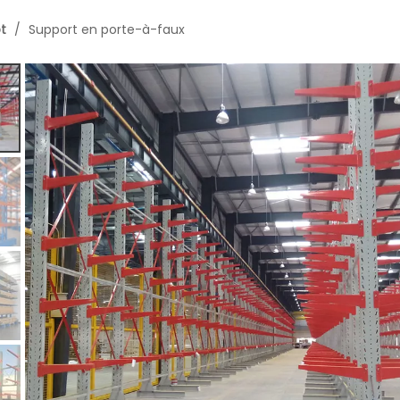
t
/
Support en porte-à-faux