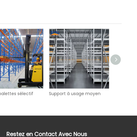
ation, du raffinement, de la spécialité et de la nouveauté.Les no
alettes sélectif
Support à usage moyen
Grille de g
Restez en Contact Avec Nous