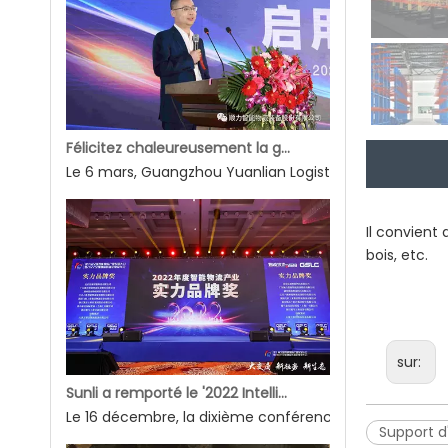
Félicitez chaleureusement la grande cérémonie d'ouverture de l'entrepôt de la phase II de l'automatisation intelligente de Yuanlian Logistics.
Le 6 mars, Guangzhou Yuanlian Logistics Service Co., L
Il convient
bois, etc.
sur:
Sunli a remporté le '2022 Intelligent Logistics Industry Strength Brand Award'
Le 16 décembre, la dixième conférence mondiale sur le 
Support d