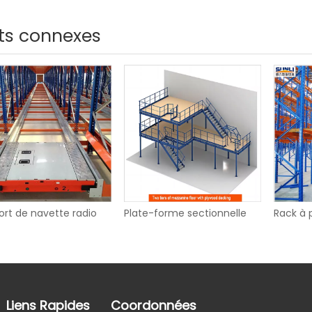
ts connexes
treprise a les caractéristiques de développement de la spécialis
rt de navette radio
Plate-forme sectionnelle
Rack à p
Liens Rapides
Coordonnées