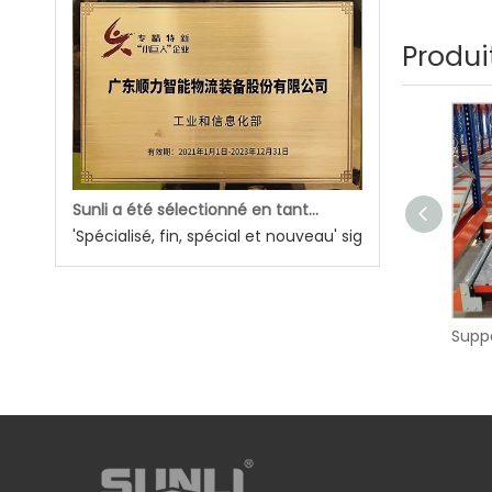
Produi
Sunli a été sélectionné en tant que nouvelle entreprise spéciale nationale 'Little Giant'
'Spécialisé, fin, spécial et nouveau' signifie que l'en
Système de rayonnage mezzanine
Suppo